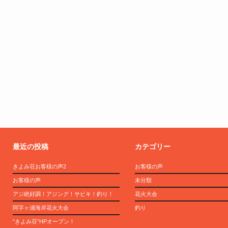
最近の投稿
カテゴリー
きよみ荘お客様の声2
お客様の声
お客様の声
未分類
アジ絶好調！アジング！サビキ！釣り！
花火大会
阿字ヶ浦海岸花火大会
釣り
“きよみ荘”HPオープン！